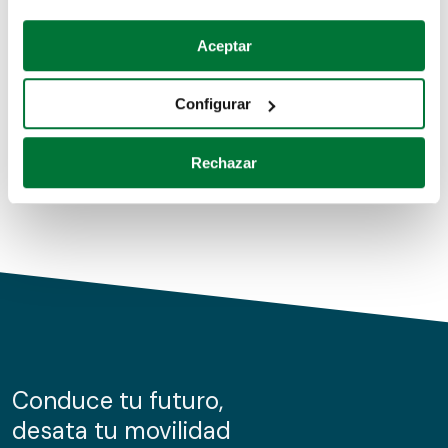
Coches de segunda mano
Si lo permite, también quisiéramos:
Aceptar
Recopilar información sobre su ubicación geográfica
Coches de km0
que puede tener una precisión de varios metros
Configurar
Coches de renting
Identificar su dispositivo analizándolo activamente
para buscar características específicas (huellas
Rechazar
digitales)
Obtenga más información sobre cómo se procesan sus
datos personales y establezca sus preferencias en la
sección de datos
. Puede cambiar o retirar su
consentimiento en cualquier momento en la Declaración
de cookies.
Las cookies de este sitio web se usan para personalizar
el contenido y los anuncios, ofrecer funciones de redes
sociales y analizar el tráfico. Además, compartimos
Conduce tu futuro,
información sobre el uso que haga del sitio web con
desata tu movilidad
nuestros partners de redes sociales, publicidad y análisis