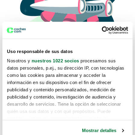
Uso responsable de sus datos
Nosotros y
nuestros 1022 socios
procesamos sus
datos personales, p.ej., su dirección IP, con tecnologías
como las cookies para almacenar y acceder la
Lo sentimos, no sabemos como
información en su dispositivo con el fin de ofrecer
te hemos traido hasta aquí.
publicidad y contenido personalizados, medición de
publicidad y contenido, investigación de audiencia y
desarrollo de servicios. Tiene la opción de seleccionar
Pero puedes encontrar el coche que estás
quién usa sus datos y con qué propósitos. Puede
buscando en alguno de estos enlaces:
cambiar o retirar su consentimiento en cualquier
momento desde la Declaración de cookies o clicando en
Coches nuevos
Mostrar detalles
el Menú de consentimiento.