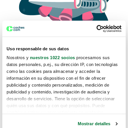
Uso responsable de sus datos
Nosotros y
nuestros 1022 socios
procesamos sus
datos personales, p.ej., su dirección IP, con tecnologías
como las cookies para almacenar y acceder la
Lo sentimos, no sabemos como
información en su dispositivo con el fin de ofrecer
te hemos traido hasta aquí.
publicidad y contenido personalizados, medición de
publicidad y contenido, investigación de audiencia y
desarrollo de servicios. Tiene la opción de seleccionar
Pero puedes encontrar el coche que estás
quién usa sus datos y con qué propósitos. Puede
buscando en alguno de estos enlaces:
cambiar o retirar su consentimiento en cualquier
momento desde la Declaración de cookies o clicando en
Coches nuevos
Mostrar detalles
el Menú de consentimiento.