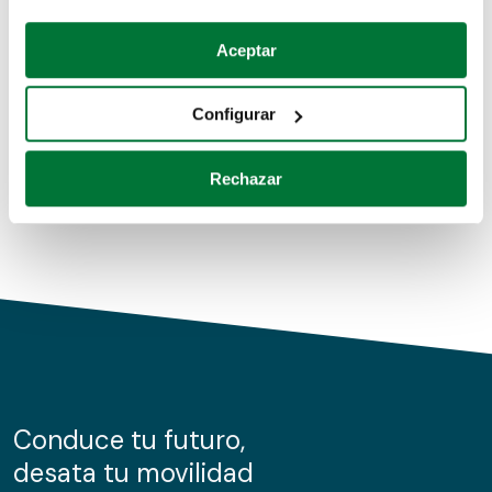
Coches de segunda mano
Si lo permite, también quisiéramos:
Aceptar
Recopilar información sobre su ubicación geográfica
Coches de km0
que puede tener una precisión de varios metros
Configurar
Coches de renting
Identificar su dispositivo analizándolo activamente
para buscar características específicas (huellas
Rechazar
digitales)
Obtenga más información sobre cómo se procesan sus
datos personales y establezca sus preferencias en la
sección de datos
. Puede cambiar o retirar su
consentimiento en cualquier momento en la Declaración
de cookies.
Las cookies de este sitio web se usan para personalizar
el contenido y los anuncios, ofrecer funciones de redes
sociales y analizar el tráfico. Además, compartimos
Conduce tu futuro,
información sobre el uso que haga del sitio web con
desata tu movilidad
nuestros partners de redes sociales, publicidad y análisis