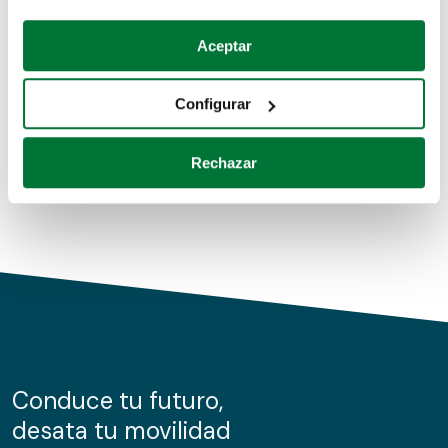
Coches de segunda mano
Si lo permite, también quisiéramos:
Aceptar
Recopilar información sobre su ubicación geográfica
Coches de km0
que puede tener una precisión de varios metros
Configurar
Coches de renting
Identificar su dispositivo analizándolo activamente
para buscar características específicas (huellas
Rechazar
digitales)
Obtenga más información sobre cómo se procesan sus
datos personales y establezca sus preferencias en la
sección de datos
. Puede cambiar o retirar su
consentimiento en cualquier momento en la Declaración
de cookies.
Las cookies de este sitio web se usan para personalizar
el contenido y los anuncios, ofrecer funciones de redes
sociales y analizar el tráfico. Además, compartimos
Conduce tu futuro,
información sobre el uso que haga del sitio web con
desata tu movilidad
nuestros partners de redes sociales, publicidad y análisis