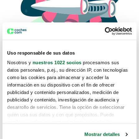
Uso responsable de sus datos
Nosotros y
nuestros 1022 socios
procesamos sus
datos personales, p.ej., su dirección IP, con tecnologías
como las cookies para almacenar y acceder la
Lo sentimos, no sabemos como
información en su dispositivo con el fin de ofrecer
te hemos traido hasta aquí.
publicidad y contenido personalizados, medición de
publicidad y contenido, investigación de audiencia y
desarrollo de servicios. Tiene la opción de seleccionar
Pero puedes encontrar el coche que estás
quién usa sus datos y con qué propósitos. Puede
buscando en alguno de estos enlaces:
cambiar o retirar su consentimiento en cualquier
momento desde la Declaración de cookies o clicando en
Coches nuevos
Mostrar detalles
el Menú de consentimiento.