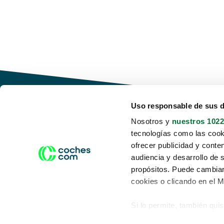
Uso responsable de sus 
Nosotros y
nuestros 1022
tecnologías como las cooki
Conduce tu futuro,
ofrecer publicidad y conte
desata tu movilidad
audiencia y desarrollo de 
propósitos. Puede cambiar
cookies o clicando en el 
Si lo permite, también qui
Acerca de nosotros
Aviso legal
Recopilar información