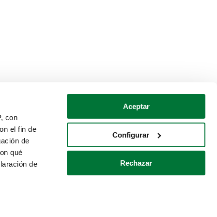
Aceptar
P, con
n el fin de
Configurar
gación de
con qué
Rechazar
laración de
Política de cookies
Contacto
 varios metros