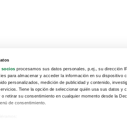
datos
 socios
procesamos sus datos personales, p.ej., su dirección I
es para almacenar y acceder la información en su dispositivo co
nido personalizados, medición de publicidad y contenido, investi
servicios. Tiene la opción de seleccionar quién usa sus datos y 
 o retirar su consentimiento en cualquier momento desde la Dec
Menú de consentimiento.
siéramos:
Aviso protección de datos
 sobre su ubicación geográfica que puede tener una precisión de