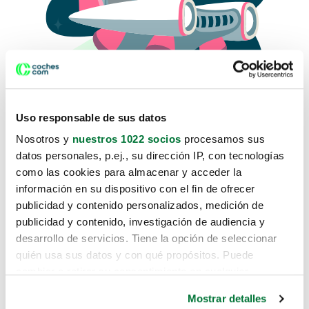
Uso responsable de sus datos
Nosotros y
nuestros 1022 socios
procesamos sus
datos personales, p.ej., su dirección IP, con tecnologías
como las cookies para almacenar y acceder la
Lo sentimos, no sabemos como
información en su dispositivo con el fin de ofrecer
te hemos traido hasta aquí.
publicidad y contenido personalizados, medición de
publicidad y contenido, investigación de audiencia y
desarrollo de servicios. Tiene la opción de seleccionar
Pero puedes encontrar el coche que estás
quién usa sus datos y con qué propósitos. Puede
buscando en alguno de estos enlaces:
cambiar o retirar su consentimiento en cualquier
momento desde la Declaración de cookies o clicando en
Coches nuevos
Mostrar detalles
el Menú de consentimiento.