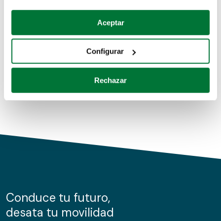
Coches de segunda mano
Si lo permite, también quisiéramos:
Aceptar
Recopilar información sobre su ubicación geográfica
Coches de km0
que puede tener una precisión de varios metros
Configurar
Coches de renting
Identificar su dispositivo analizándolo activamente
para buscar características específicas (huellas
Rechazar
digitales)
Obtenga más información sobre cómo se procesan sus
datos personales y establezca sus preferencias en la
sección de datos
. Puede cambiar o retirar su
consentimiento en cualquier momento en la Declaración
de cookies.
Las cookies de este sitio web se usan para personalizar
el contenido y los anuncios, ofrecer funciones de redes
sociales y analizar el tráfico. Además, compartimos
Conduce tu futuro,
información sobre el uso que haga del sitio web con
desata tu movilidad
nuestros partners de redes sociales, publicidad y análisis