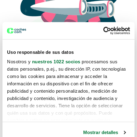
Uso responsable de sus datos
Nosotros y
nuestros 1022 socios
procesamos sus
datos personales, p.ej., su dirección IP, con tecnologías
como las cookies para almacenar y acceder la
Lo sentimos, no sabemos como
información en su dispositivo con el fin de ofrecer
te hemos traido hasta aquí.
publicidad y contenido personalizados, medición de
publicidad y contenido, investigación de audiencia y
desarrollo de servicios. Tiene la opción de seleccionar
Pero puedes encontrar el coche que estás
quién usa sus datos y con qué propósitos. Puede
buscando en alguno de estos enlaces:
cambiar o retirar su consentimiento en cualquier
momento desde la Declaración de cookies o clicando en
Coches nuevos
Mostrar detalles
el Menú de consentimiento.