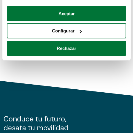
Coches de segunda mano
Si lo permite, también quisiéramos:
Aceptar
Recopilar información sobre su ubicación geográfica
Coches de km0
que puede tener una precisión de varios metros
Configurar
Coches de renting
Identificar su dispositivo analizándolo activamente
para buscar características específicas (huellas
Rechazar
digitales)
Obtenga más información sobre cómo se procesan sus
datos personales y establezca sus preferencias en la
sección de datos
. Puede cambiar o retirar su
consentimiento en cualquier momento en la Declaración
de cookies.
Las cookies de este sitio web se usan para personalizar
el contenido y los anuncios, ofrecer funciones de redes
sociales y analizar el tráfico. Además, compartimos
Conduce tu futuro,
información sobre el uso que haga del sitio web con
desata tu movilidad
nuestros partners de redes sociales, publicidad y análisis