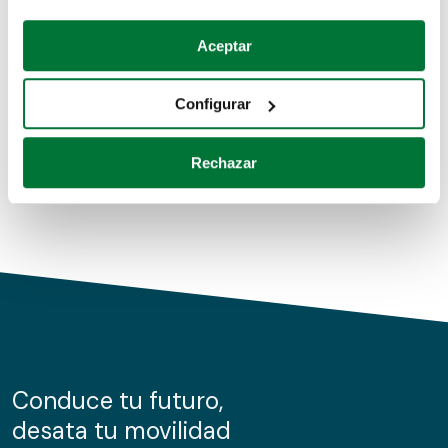
Coches de segunda mano
Si lo permite, también quisiéramos:
Aceptar
Recopilar información sobre su ubicación geográfica
Coches de km0
que puede tener una precisión de varios metros
Configurar
Coches de renting
Identificar su dispositivo analizándolo activamente
para buscar características específicas (huellas
Rechazar
digitales)
Obtenga más información sobre cómo se procesan sus
datos personales y establezca sus preferencias en la
sección de datos
. Puede cambiar o retirar su
consentimiento en cualquier momento en la Declaración
de cookies.
Las cookies de este sitio web se usan para personalizar
el contenido y los anuncios, ofrecer funciones de redes
sociales y analizar el tráfico. Además, compartimos
Conduce tu futuro,
información sobre el uso que haga del sitio web con
desata tu movilidad
nuestros partners de redes sociales, publicidad y análisis