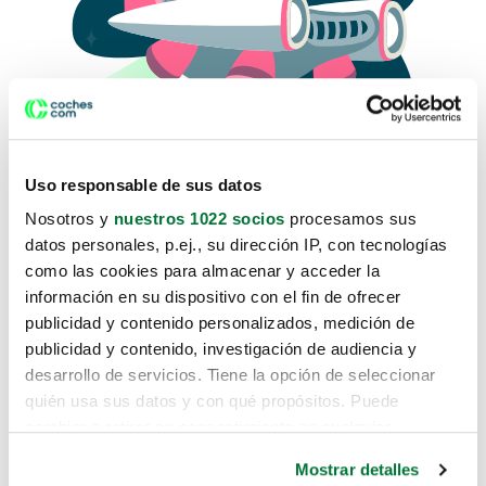
Uso responsable de sus datos
Nosotros y
nuestros 1022 socios
procesamos sus
datos personales, p.ej., su dirección IP, con tecnologías
como las cookies para almacenar y acceder la
Lo sentimos, no sabemos como
información en su dispositivo con el fin de ofrecer
te hemos traido hasta aquí.
publicidad y contenido personalizados, medición de
publicidad y contenido, investigación de audiencia y
desarrollo de servicios. Tiene la opción de seleccionar
Pero puedes encontrar el coche que estás
quién usa sus datos y con qué propósitos. Puede
buscando en alguno de estos enlaces:
cambiar o retirar su consentimiento en cualquier
momento desde la Declaración de cookies o clicando en
Coches nuevos
Mostrar detalles
el Menú de consentimiento.