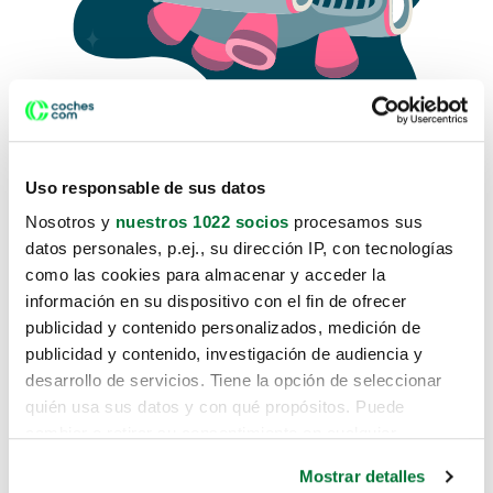
Uso responsable de sus datos
Nosotros y
nuestros 1022 socios
procesamos sus
datos personales, p.ej., su dirección IP, con tecnologías
como las cookies para almacenar y acceder la
Lo sentimos, no sabemos como
información en su dispositivo con el fin de ofrecer
te hemos traido hasta aquí.
publicidad y contenido personalizados, medición de
publicidad y contenido, investigación de audiencia y
desarrollo de servicios. Tiene la opción de seleccionar
Pero puedes encontrar el coche que estás
quién usa sus datos y con qué propósitos. Puede
buscando en alguno de estos enlaces:
cambiar o retirar su consentimiento en cualquier
momento desde la Declaración de cookies o clicando en
Coches nuevos
Mostrar detalles
el Menú de consentimiento.