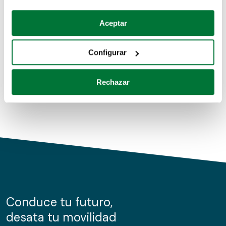
Coches de segunda mano
Si lo permite, también quisiéramos:
Aceptar
Recopilar información sobre su ubicación geográfica
Coches de km0
que puede tener una precisión de varios metros
Configurar
Coches de renting
Identificar su dispositivo analizándolo activamente
para buscar características específicas (huellas
Rechazar
digitales)
Obtenga más información sobre cómo se procesan sus
datos personales y establezca sus preferencias en la
sección de datos
. Puede cambiar o retirar su
consentimiento en cualquier momento en la Declaración
de cookies.
Las cookies de este sitio web se usan para personalizar
el contenido y los anuncios, ofrecer funciones de redes
sociales y analizar el tráfico. Además, compartimos
Conduce tu futuro,
información sobre el uso que haga del sitio web con
desata tu movilidad
nuestros partners de redes sociales, publicidad y análisis