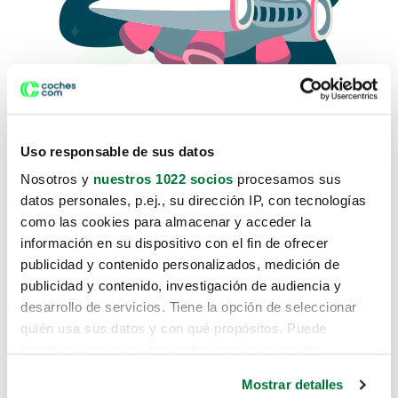
Uso responsable de sus datos
Nosotros y
nuestros 1022 socios
procesamos sus
datos personales, p.ej., su dirección IP, con tecnologías
como las cookies para almacenar y acceder la
Lo sentimos, no sabemos como
información en su dispositivo con el fin de ofrecer
te hemos traido hasta aquí.
publicidad y contenido personalizados, medición de
publicidad y contenido, investigación de audiencia y
desarrollo de servicios. Tiene la opción de seleccionar
Pero puedes encontrar el coche que estás
quién usa sus datos y con qué propósitos. Puede
buscando en alguno de estos enlaces:
cambiar o retirar su consentimiento en cualquier
momento desde la Declaración de cookies o clicando en
Coches nuevos
Mostrar detalles
el Menú de consentimiento.