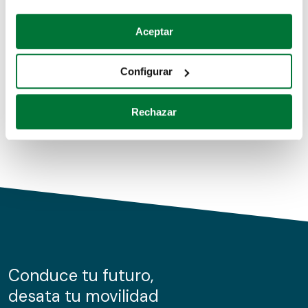
Coches de segunda mano
Si lo permite, también quisiéramos:
Aceptar
Recopilar información sobre su ubicación geográfica
Coches de km0
que puede tener una precisión de varios metros
Configurar
Coches de renting
Identificar su dispositivo analizándolo activamente
para buscar características específicas (huellas
Rechazar
digitales)
Obtenga más información sobre cómo se procesan sus
datos personales y establezca sus preferencias en la
sección de datos
. Puede cambiar o retirar su
consentimiento en cualquier momento en la Declaración
de cookies.
Las cookies de este sitio web se usan para personalizar
el contenido y los anuncios, ofrecer funciones de redes
sociales y analizar el tráfico. Además, compartimos
Conduce tu futuro,
información sobre el uso que haga del sitio web con
desata tu movilidad
nuestros partners de redes sociales, publicidad y análisis