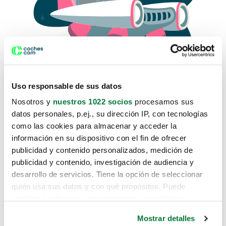
Uso responsable de sus datos
Nosotros y
nuestros 1022 socios
procesamos sus
datos personales, p.ej., su dirección IP, con tecnologías
como las cookies para almacenar y acceder la
Lo sentimos, no sabemos como
información en su dispositivo con el fin de ofrecer
te hemos traido hasta aquí.
publicidad y contenido personalizados, medición de
publicidad y contenido, investigación de audiencia y
desarrollo de servicios. Tiene la opción de seleccionar
Pero puedes encontrar el coche que estás
quién usa sus datos y con qué propósitos. Puede
buscando en alguno de estos enlaces:
cambiar o retirar su consentimiento en cualquier
momento desde la Declaración de cookies o clicando en
Coches nuevos
Mostrar detalles
el Menú de consentimiento.