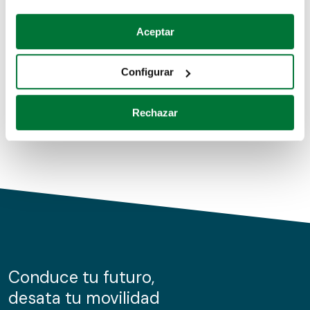
Coches de segunda mano
Si lo permite, también quisiéramos:
Aceptar
Recopilar información sobre su ubicación geográfica
Coches de km0
que puede tener una precisión de varios metros
Configurar
Coches de renting
Identificar su dispositivo analizándolo activamente
para buscar características específicas (huellas
Rechazar
digitales)
Obtenga más información sobre cómo se procesan sus
datos personales y establezca sus preferencias en la
sección de datos
. Puede cambiar o retirar su
consentimiento en cualquier momento en la Declaración
de cookies.
Las cookies de este sitio web se usan para personalizar
el contenido y los anuncios, ofrecer funciones de redes
sociales y analizar el tráfico. Además, compartimos
Conduce tu futuro,
información sobre el uso que haga del sitio web con
desata tu movilidad
nuestros partners de redes sociales, publicidad y análisis