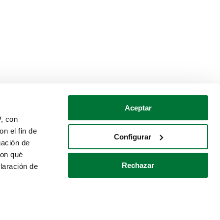
Aceptar
P, con
n el fin de
Configurar
gación de
con qué
Rechazar
laración de
Política de cookies
Contacto
 varios metros