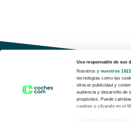
Uso responsable de sus 
Nosotros y
nuestros 1022
tecnologías como las cooki
Conduce tu futuro,
ofrecer publicidad y conte
desata tu movilidad
audiencia y desarrollo de 
propósitos. Puede cambiar
cookies o clicando en el 
Si lo permite, también qui
Acerca de nosotros
Aviso legal
Recopilar información