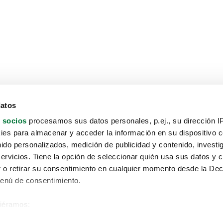
datos
 socios
procesamos sus datos personales, p.ej., su dirección I
es para almacenar y acceder la información en su dispositivo co
nido personalizados, medición de publicidad y contenido, investi
servicios. Tiene la opción de seleccionar quién usa sus datos y 
 o retirar su consentimiento en cualquier momento desde la Dec
Menú de consentimiento.
siéramos:
Aviso protección de datos
 sobre su ubicación geográfica que puede tener una precisión de