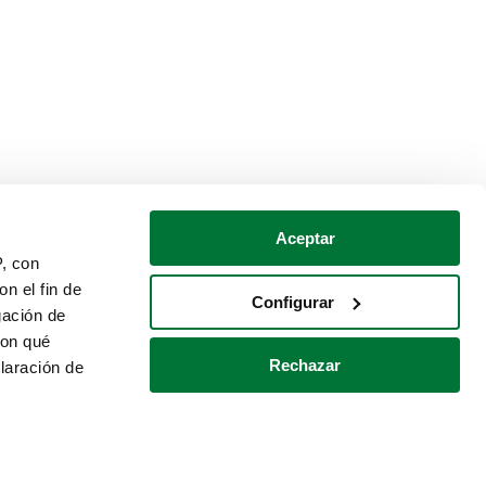
Aceptar
P, con
n el fin de
Configurar
gación de
con qué
Rechazar
laración de
Política de cookies
Contacto
 varios metros