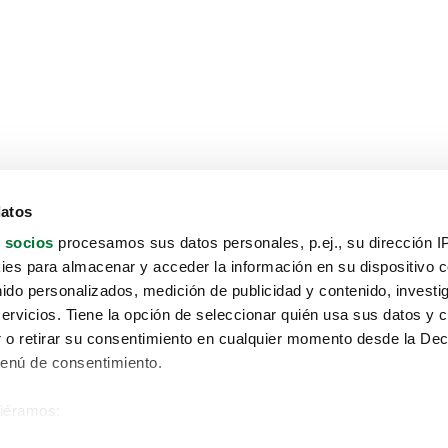
datos
 socios
procesamos sus datos personales, p.ej., su dirección I
es para almacenar y acceder la información en su dispositivo co
nido personalizados, medición de publicidad y contenido, investi
servicios. Tiene la opción de seleccionar quién usa sus datos y 
 o retirar su consentimiento en cualquier momento desde la Dec
Menú de consentimiento.
siéramos:
Aviso protección de datos
 sobre su ubicación geográfica que puede tener una precisión de