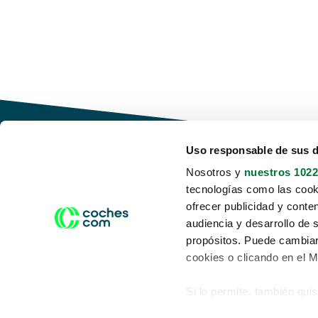
Uso responsable de sus 
Nosotros y
nuestros 1022
tecnologías como las cooki
Conduce tu futuro,
ofrecer publicidad y conte
desata tu movilidad
audiencia y desarrollo de 
propósitos. Puede cambiar
cookies o clicando en el 
Si lo permite, también qui
Acerca de nosotros
Aviso legal
Recopilar información