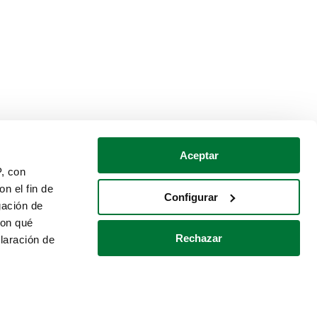
Aceptar
P, con
n el fin de
Configurar
gación de
con qué
Rechazar
laración de
Política de cookies
Contacto
 varios metros