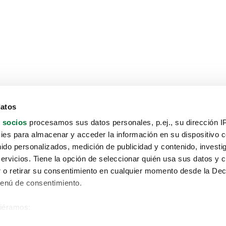
datos
 socios
procesamos sus datos personales, p.ej., su dirección I
es para almacenar y acceder la información en su dispositivo co
nido personalizados, medición de publicidad y contenido, investi
servicios. Tiene la opción de seleccionar quién usa sus datos y 
 o retirar su consentimiento en cualquier momento desde la Dec
Menú de consentimiento.
siéramos:
Aviso protección de datos
 sobre su ubicación geográfica que puede tener una precisión de