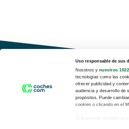
Uso responsable de sus 
Nosotros y
nuestros 1022
tecnologías como las cooki
Conduce tu futuro,
ofrecer publicidad y conte
desata tu movilidad
audiencia y desarrollo de 
propósitos. Puede cambiar
cookies o clicando en el 
Si lo permite, también qui
Acerca de nosotros
Aviso legal
Recopilar información