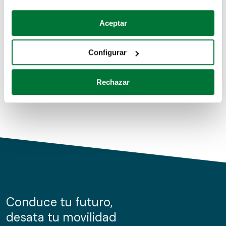
Coches de segunda mano
Si lo permite, también quisiéramos:
Aceptar
Recopilar información sobre su ubicación geográfica
Coches de km0
que puede tener una precisión de varios metros
Configurar
Coches de renting
Identificar su dispositivo analizándolo activamente
para buscar características específicas (huellas
Rechazar
digitales)
Obtenga más información sobre cómo se procesan sus
datos personales y establezca sus preferencias en la
sección de datos
. Puede cambiar o retirar su
consentimiento en cualquier momento en la Declaración
de cookies.
Las cookies de este sitio web se usan para personalizar
el contenido y los anuncios, ofrecer funciones de redes
sociales y analizar el tráfico. Además, compartimos
Conduce tu futuro,
información sobre el uso que haga del sitio web con
desata tu movilidad
nuestros partners de redes sociales, publicidad y análisis