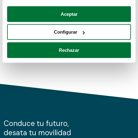
Coches de segunda mano
Si lo permite, también quisiéramos:
Aceptar
Recopilar información sobre su ubicación geográfica
Coches de km0
que puede tener una precisión de varios metros
Configurar
Coches de renting
Identificar su dispositivo analizándolo activamente
para buscar características específicas (huellas
Rechazar
digitales)
Obtenga más información sobre cómo se procesan sus
datos personales y establezca sus preferencias en la
sección de datos
. Puede cambiar o retirar su
consentimiento en cualquier momento en la Declaración
de cookies.
Las cookies de este sitio web se usan para personalizar
el contenido y los anuncios, ofrecer funciones de redes
sociales y analizar el tráfico. Además, compartimos
Conduce tu futuro,
información sobre el uso que haga del sitio web con
desata tu movilidad
nuestros partners de redes sociales, publicidad y análisis