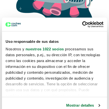
Uso responsable de sus datos
Nosotros y
nuestros 1022 socios
procesamos sus
datos personales, p.ej., su dirección IP, con tecnologías
como las cookies para almacenar y acceder la
Lo sentimos, no sabemos como
información en su dispositivo con el fin de ofrecer
te hemos traido hasta aquí.
publicidad y contenido personalizados, medición de
publicidad y contenido, investigación de audiencia y
desarrollo de servicios. Tiene la opción de seleccionar
Pero puedes encontrar el coche que estás
quién usa sus datos y con qué propósitos. Puede
buscando en alguno de estos enlaces:
cambiar o retirar su consentimiento en cualquier
momento desde la Declaración de cookies o clicando en
Coches nuevos
Mostrar detalles
el Menú de consentimiento.