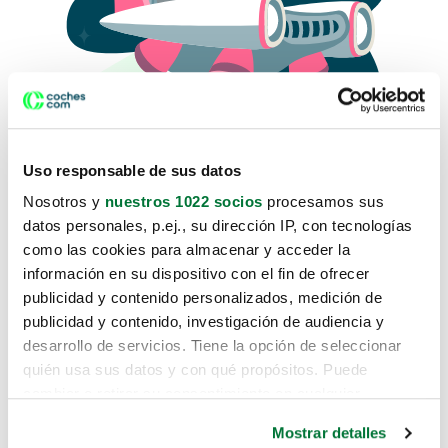
Uso responsable de sus datos
Nosotros y
nuestros 1022 socios
procesamos sus
datos personales, p.ej., su dirección IP, con tecnologías
como las cookies para almacenar y acceder la
Lo sentimos, no sabemos como
información en su dispositivo con el fin de ofrecer
te hemos traido hasta aquí.
publicidad y contenido personalizados, medición de
publicidad y contenido, investigación de audiencia y
desarrollo de servicios. Tiene la opción de seleccionar
Pero puedes encontrar el coche que estás
quién usa sus datos y con qué propósitos. Puede
buscando en alguno de estos enlaces:
cambiar o retirar su consentimiento en cualquier
momento desde la Declaración de cookies o clicando en
Coches nuevos
Mostrar detalles
el Menú de consentimiento.