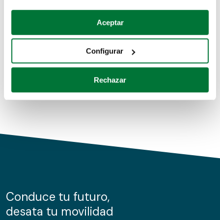
Coches de segunda mano
Si lo permite, también quisiéramos:
Aceptar
Recopilar información sobre su ubicación geográfica
Coches de km0
que puede tener una precisión de varios metros
Configurar
Coches de renting
Identificar su dispositivo analizándolo activamente
para buscar características específicas (huellas
Rechazar
digitales)
Obtenga más información sobre cómo se procesan sus
datos personales y establezca sus preferencias en la
sección de datos
. Puede cambiar o retirar su
consentimiento en cualquier momento en la Declaración
de cookies.
Las cookies de este sitio web se usan para personalizar
el contenido y los anuncios, ofrecer funciones de redes
sociales y analizar el tráfico. Además, compartimos
Conduce tu futuro,
información sobre el uso que haga del sitio web con
desata tu movilidad
nuestros partners de redes sociales, publicidad y análisis