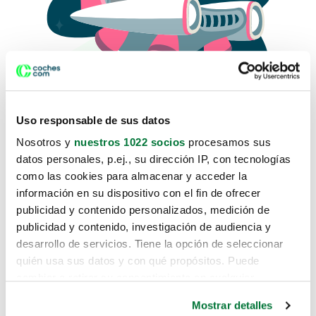
Uso responsable de sus datos
Nosotros y
nuestros 1022 socios
procesamos sus
datos personales, p.ej., su dirección IP, con tecnologías
como las cookies para almacenar y acceder la
Lo sentimos, no sabemos como
información en su dispositivo con el fin de ofrecer
te hemos traido hasta aquí.
publicidad y contenido personalizados, medición de
publicidad y contenido, investigación de audiencia y
desarrollo de servicios. Tiene la opción de seleccionar
Pero puedes encontrar el coche que estás
quién usa sus datos y con qué propósitos. Puede
buscando en alguno de estos enlaces:
cambiar o retirar su consentimiento en cualquier
momento desde la Declaración de cookies o clicando en
Coches nuevos
Mostrar detalles
el Menú de consentimiento.