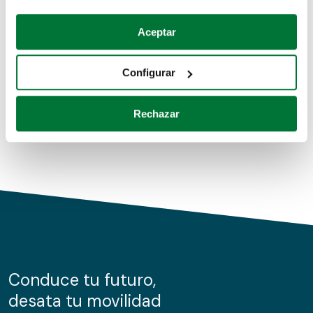
Coches de segunda mano
Si lo permite, también quisiéramos:
Aceptar
Recopilar información sobre su ubicación geográfica
Coches de km0
que puede tener una precisión de varios metros
Configurar
Coches de renting
Identificar su dispositivo analizándolo activamente
para buscar características específicas (huellas
Rechazar
digitales)
Obtenga más información sobre cómo se procesan sus
datos personales y establezca sus preferencias en la
sección de datos
. Puede cambiar o retirar su
consentimiento en cualquier momento en la Declaración
de cookies.
Las cookies de este sitio web se usan para personalizar
el contenido y los anuncios, ofrecer funciones de redes
sociales y analizar el tráfico. Además, compartimos
Conduce tu futuro,
información sobre el uso que haga del sitio web con
desata tu movilidad
nuestros partners de redes sociales, publicidad y análisis