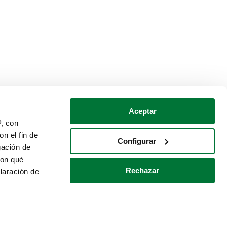
Aceptar
P, con
n el fin de
Configurar
gación de
con qué
Rechazar
laración de
Política de cookies
Contacto
 varios metros