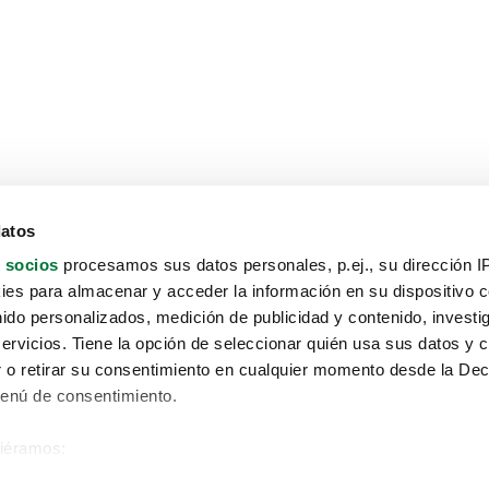
datos
 socios
procesamos sus datos personales, p.ej., su dirección I
es para almacenar y acceder la información en su dispositivo co
nido personalizados, medición de publicidad y contenido, investi
servicios. Tiene la opción de seleccionar quién usa sus datos y 
 o retirar su consentimiento en cualquier momento desde la Dec
Menú de consentimiento.
siéramos:
Aviso protección de datos
 sobre su ubicación geográfica que puede tener una precisión de