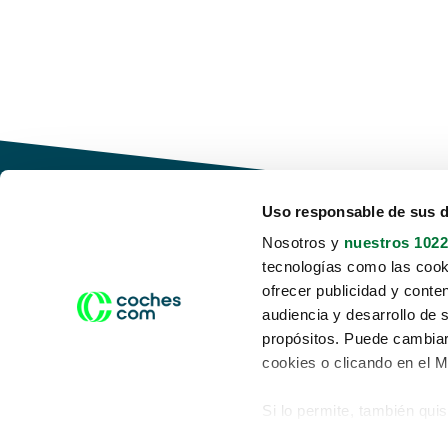
Uso responsable de sus 
Nosotros y
nuestros 1022
tecnologías como las cooki
Conduce tu futuro,
ofrecer publicidad y conte
desata tu movilidad
audiencia y desarrollo de 
propósitos. Puede cambiar
cookies o clicando en el 
Si lo permite, también qui
Acerca de nosotros
Aviso legal
Recopilar información