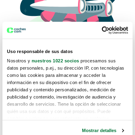
Uso responsable de sus datos
Nosotros y
nuestros 1022 socios
procesamos sus
datos personales, p.ej., su dirección IP, con tecnologías
como las cookies para almacenar y acceder la
Lo sentimos, no sabemos como
información en su dispositivo con el fin de ofrecer
te hemos traido hasta aquí.
publicidad y contenido personalizados, medición de
publicidad y contenido, investigación de audiencia y
desarrollo de servicios. Tiene la opción de seleccionar
Pero puedes encontrar el coche que estás
quién usa sus datos y con qué propósitos. Puede
buscando en alguno de estos enlaces:
cambiar o retirar su consentimiento en cualquier
momento desde la Declaración de cookies o clicando en
Coches nuevos
Mostrar detalles
el Menú de consentimiento.