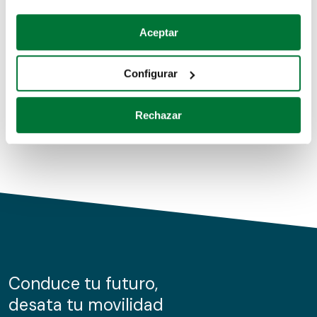
Coches de segunda mano
Si lo permite, también quisiéramos:
Aceptar
Recopilar información sobre su ubicación geográfica
Coches de km0
que puede tener una precisión de varios metros
Configurar
Coches de renting
Identificar su dispositivo analizándolo activamente
para buscar características específicas (huellas
Rechazar
digitales)
Obtenga más información sobre cómo se procesan sus
datos personales y establezca sus preferencias en la
sección de datos
. Puede cambiar o retirar su
consentimiento en cualquier momento en la Declaración
de cookies.
Las cookies de este sitio web se usan para personalizar
el contenido y los anuncios, ofrecer funciones de redes
sociales y analizar el tráfico. Además, compartimos
Conduce tu futuro,
información sobre el uso que haga del sitio web con
desata tu movilidad
nuestros partners de redes sociales, publicidad y análisis