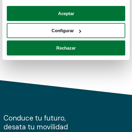
Coches de segunda mano
Si lo permite, también quisiéramos:
Aceptar
Recopilar información sobre su ubicación geográfica
Coches de km0
que puede tener una precisión de varios metros
Configurar
Coches de renting
Identificar su dispositivo analizándolo activamente
para buscar características específicas (huellas
Rechazar
digitales)
Obtenga más información sobre cómo se procesan sus
datos personales y establezca sus preferencias en la
sección de datos
. Puede cambiar o retirar su
consentimiento en cualquier momento en la Declaración
de cookies.
Las cookies de este sitio web se usan para personalizar
el contenido y los anuncios, ofrecer funciones de redes
sociales y analizar el tráfico. Además, compartimos
Conduce tu futuro,
información sobre el uso que haga del sitio web con
desata tu movilidad
nuestros partners de redes sociales, publicidad y análisis