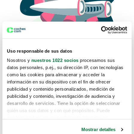
Uso responsable de sus datos
Nosotros y
nuestros 1022 socios
procesamos sus
datos personales, p.ej., su dirección IP, con tecnologías
como las cookies para almacenar y acceder la
Lo sentimos, no sabemos como
información en su dispositivo con el fin de ofrecer
te hemos traido hasta aquí.
publicidad y contenido personalizados, medición de
publicidad y contenido, investigación de audiencia y
desarrollo de servicios. Tiene la opción de seleccionar
Pero puedes encontrar el coche que estás
quién usa sus datos y con qué propósitos. Puede
buscando en alguno de estos enlaces:
cambiar o retirar su consentimiento en cualquier
momento desde la Declaración de cookies o clicando en
Coches nuevos
Mostrar detalles
el Menú de consentimiento.