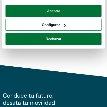
Coches de segunda mano
Si lo permite, también quisiéramos:
Aceptar
Recopilar información sobre su ubicación geográfica
Coches de km0
que puede tener una precisión de varios metros
Configurar
Coches de renting
Identificar su dispositivo analizándolo activamente
para buscar características específicas (huellas
Rechazar
digitales)
Obtenga más información sobre cómo se procesan sus
datos personales y establezca sus preferencias en la
sección de datos
. Puede cambiar o retirar su
consentimiento en cualquier momento en la Declaración
de cookies.
Las cookies de este sitio web se usan para personalizar
el contenido y los anuncios, ofrecer funciones de redes
sociales y analizar el tráfico. Además, compartimos
Conduce tu futuro,
información sobre el uso que haga del sitio web con
desata tu movilidad
nuestros partners de redes sociales, publicidad y análisis