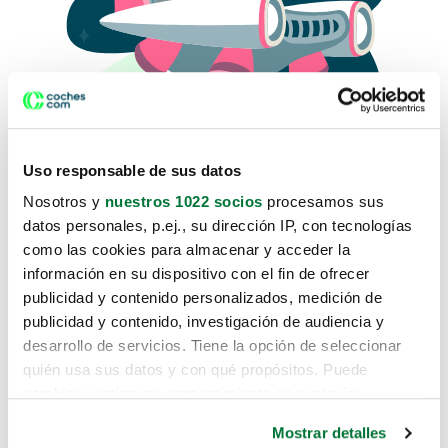
Uso responsable de sus datos
Nosotros y
nuestros 1022 socios
procesamos sus
datos personales, p.ej., su dirección IP, con tecnologías
como las cookies para almacenar y acceder la
Lo sentimos, no sabemos como
información en su dispositivo con el fin de ofrecer
te hemos traido hasta aquí.
publicidad y contenido personalizados, medición de
publicidad y contenido, investigación de audiencia y
desarrollo de servicios. Tiene la opción de seleccionar
Pero puedes encontrar el coche que estás
quién usa sus datos y con qué propósitos. Puede
buscando en alguno de estos enlaces:
cambiar o retirar su consentimiento en cualquier
momento desde la Declaración de cookies o clicando en
Coches nuevos
Mostrar detalles
el Menú de consentimiento.