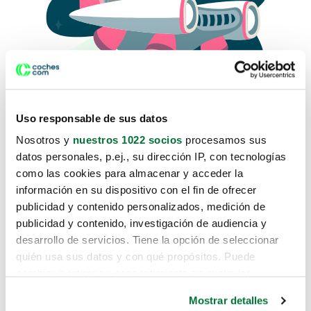
Uso responsable de sus datos
Nosotros y
nuestros 1022 socios
procesamos sus
datos personales, p.ej., su dirección IP, con tecnologías
como las cookies para almacenar y acceder la
Lo sentimos, no sabemos como
información en su dispositivo con el fin de ofrecer
te hemos traido hasta aquí.
publicidad y contenido personalizados, medición de
publicidad y contenido, investigación de audiencia y
desarrollo de servicios. Tiene la opción de seleccionar
Pero puedes encontrar el coche que estás
quién usa sus datos y con qué propósitos. Puede
buscando en alguno de estos enlaces:
cambiar o retirar su consentimiento en cualquier
momento desde la Declaración de cookies o clicando en
Coches nuevos
Mostrar detalles
el Menú de consentimiento.