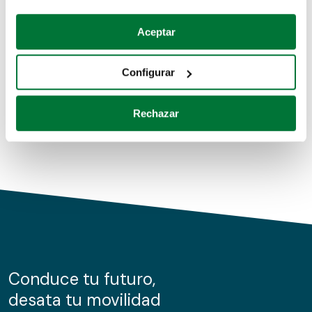
Coches de segunda mano
Si lo permite, también quisiéramos:
Aceptar
Recopilar información sobre su ubicación geográfica
Coches de km0
que puede tener una precisión de varios metros
Configurar
Coches de renting
Identificar su dispositivo analizándolo activamente
para buscar características específicas (huellas
Rechazar
digitales)
Obtenga más información sobre cómo se procesan sus
datos personales y establezca sus preferencias en la
sección de datos
. Puede cambiar o retirar su
consentimiento en cualquier momento en la Declaración
de cookies.
Las cookies de este sitio web se usan para personalizar
el contenido y los anuncios, ofrecer funciones de redes
sociales y analizar el tráfico. Además, compartimos
Conduce tu futuro,
información sobre el uso que haga del sitio web con
desata tu movilidad
nuestros partners de redes sociales, publicidad y análisis