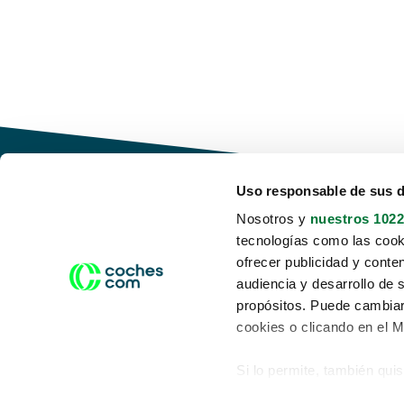
Uso responsable de sus 
Nosotros y
nuestros 1022
tecnologías como las cooki
Conduce tu futuro,
ofrecer publicidad y conte
desata tu movilidad
audiencia y desarrollo de 
propósitos. Puede cambiar
cookies o clicando en el 
Si lo permite, también qui
Acerca de nosotros
Aviso legal
Recopilar información