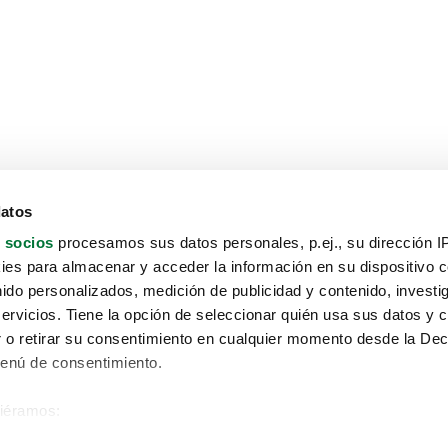
datos
 socios
procesamos sus datos personales, p.ej., su dirección I
es para almacenar y acceder la información en su dispositivo co
nido personalizados, medición de publicidad y contenido, investi
servicios. Tiene la opción de seleccionar quién usa sus datos y 
 o retirar su consentimiento en cualquier momento desde la Dec
Menú de consentimiento.
siéramos:
Aviso protección de datos
 sobre su ubicación geográfica que puede tener una precisión de