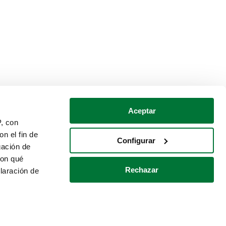
Aceptar
P, con
n el fin de
Configurar
gación de
con qué
Rechazar
laración de
Política de cookies
Contacto
 varios metros