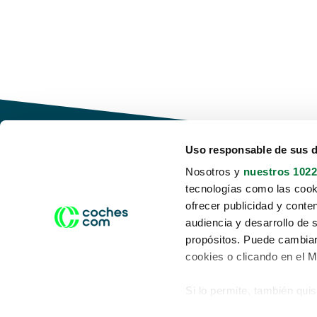
Uso responsable de sus 
Nosotros y
nuestros 1022
tecnologías como las cooki
Conduce tu futuro,
ofrecer publicidad y conte
desata tu movilidad
audiencia y desarrollo de 
propósitos. Puede cambiar
cookies o clicando en el 
Si lo permite, también qui
Acerca de nosotros
Aviso legal
Recopilar información