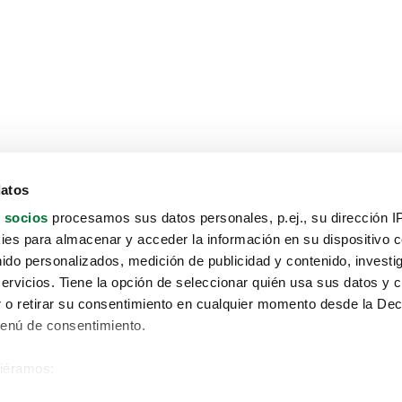
datos
 socios
procesamos sus datos personales, p.ej., su dirección I
es para almacenar y acceder la información en su dispositivo co
nido personalizados, medición de publicidad y contenido, investi
servicios. Tiene la opción de seleccionar quién usa sus datos y 
 o retirar su consentimiento en cualquier momento desde la Dec
Menú de consentimiento.
siéramos:
Aviso protección de datos
 sobre su ubicación geográfica que puede tener una precisión de