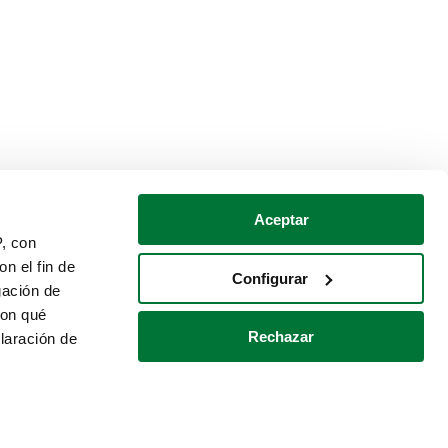
Aceptar
P, con
n el fin de
Configurar
gación de
con qué
Rechazar
laración de
Política de cookies
Contacto
 varios metros