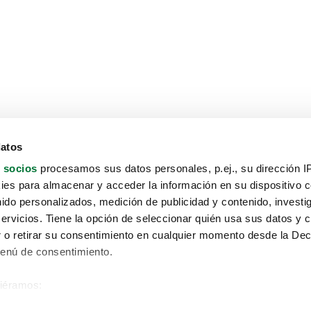
datos
 socios
procesamos sus datos personales, p.ej., su dirección I
es para almacenar y acceder la información en su dispositivo co
nido personalizados, medición de publicidad y contenido, investi
servicios. Tiene la opción de seleccionar quién usa sus datos y 
 o retirar su consentimiento en cualquier momento desde la Dec
Menú de consentimiento.
siéramos:
Aviso protección de datos
 sobre su ubicación geográfica que puede tener una precisión de