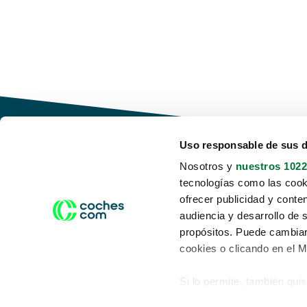
Uso responsable de sus 
Nosotros y
nuestros 1022
tecnologías como las cooki
Conduce tu futuro,
ofrecer publicidad y conte
desata tu movilidad
audiencia y desarrollo de 
propósitos. Puede cambiar
cookies o clicando en el 
Si lo permite, también qui
Acerca de nosotros
Aviso legal
Recopilar información