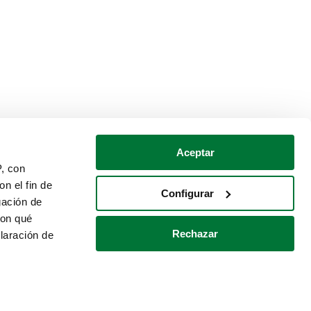
Aceptar
P, con
n el fin de
Configurar
gación de
con qué
Rechazar
laración de
Política de cookies
Contacto
 varios metros