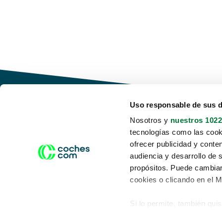
Uso responsable de sus 
Nosotros y
nuestros 1022
tecnologías como las cooki
Conduce tu futuro,
ofrecer publicidad y conte
desata tu movilidad
audiencia y desarrollo de 
propósitos. Puede cambiar
cookies o clicando en el 
Si lo permite, también qui
Acerca de nosotros
Aviso legal
Recopilar información