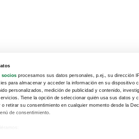
datos
 socios
procesamos sus datos personales, p.ej., su dirección I
es para almacenar y acceder la información en su dispositivo co
nido personalizados, medición de publicidad y contenido, investi
servicios. Tiene la opción de seleccionar quién usa sus datos y 
 o retirar su consentimiento en cualquier momento desde la Dec
Menú de consentimiento.
siéramos:
Aviso protección de datos
 sobre su ubicación geográfica que puede tener una precisión de