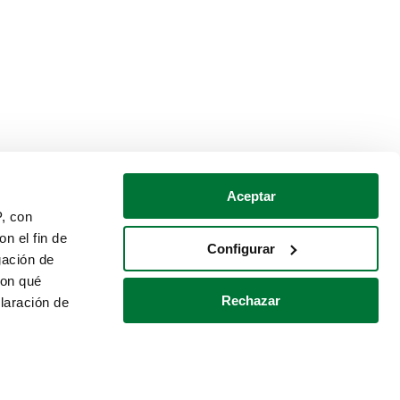
Aceptar
P, con
n el fin de
Configurar
gación de
con qué
Rechazar
laración de
Política de cookies
Contacto
 varios metros