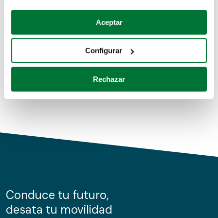
Coches de segunda mano
Si lo permite, también quisiéramos:
Aceptar
Recopilar información sobre su ubicación geográfica
Coches de km0
que puede tener una precisión de varios metros
Configurar
Coches de renting
Identificar su dispositivo analizándolo activamente
para buscar características específicas (huellas
Rechazar
digitales)
Obtenga más información sobre cómo se procesan sus
datos personales y establezca sus preferencias en la
sección de datos
. Puede cambiar o retirar su
consentimiento en cualquier momento en la Declaración
de cookies.
Las cookies de este sitio web se usan para personalizar
el contenido y los anuncios, ofrecer funciones de redes
sociales y analizar el tráfico. Además, compartimos
Conduce tu futuro,
información sobre el uso que haga del sitio web con
desata tu movilidad
nuestros partners de redes sociales, publicidad y análisis