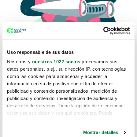
Uso responsable de sus datos
Nosotros y
nuestros 1022 socios
procesamos sus
datos personales, p.ej., su dirección IP, con tecnologías
como las cookies para almacenar y acceder la
Lo sentimos, no sabemos como
información en su dispositivo con el fin de ofrecer
te hemos traido hasta aquí.
publicidad y contenido personalizados, medición de
publicidad y contenido, investigación de audiencia y
desarrollo de servicios. Tiene la opción de seleccionar
Pero puedes encontrar el coche que estás
quién usa sus datos y con qué propósitos. Puede
buscando en alguno de estos enlaces:
cambiar o retirar su consentimiento en cualquier
momento desde la Declaración de cookies o clicando en
Coches nuevos
Mostrar detalles
el Menú de consentimiento.