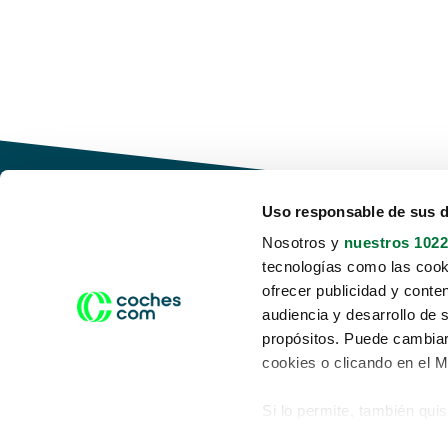
Uso responsable de sus 
Nosotros y
nuestros 1022
tecnologías como las cooki
Conduce tu futuro,
ofrecer publicidad y conte
desata tu movilidad
audiencia y desarrollo de 
propósitos. Puede cambiar
cookies o clicando en el 
Si lo permite, también qui
Acerca de nosotros
Aviso legal
Recopilar información