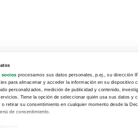
datos
 socios
procesamos sus datos personales, p.ej., su dirección I
es para almacenar y acceder la información en su dispositivo co
nido personalizados, medición de publicidad y contenido, investi
servicios. Tiene la opción de seleccionar quién usa sus datos y 
 o retirar su consentimiento en cualquier momento desde la Dec
Menú de consentimiento.
siéramos:
Aviso protección de datos
 sobre su ubicación geográfica que puede tener una precisión de