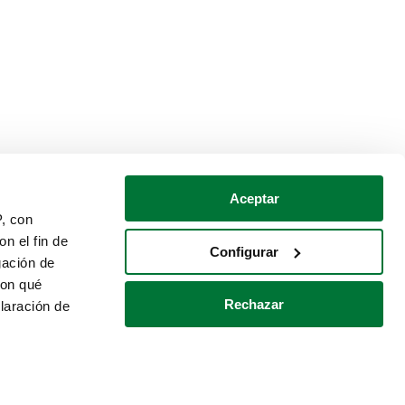
Aceptar
P, con
n el fin de
Configurar
gación de
con qué
Rechazar
laración de
Política de cookies
Contacto
 varios metros