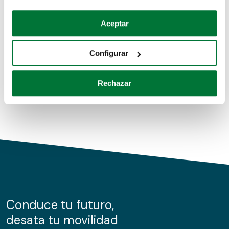
Coches de segunda mano
Si lo permite, también quisiéramos:
Aceptar
Recopilar información sobre su ubicación geográfica
Coches de km0
que puede tener una precisión de varios metros
Configurar
Coches de renting
Identificar su dispositivo analizándolo activamente
para buscar características específicas (huellas
Rechazar
digitales)
Obtenga más información sobre cómo se procesan sus
datos personales y establezca sus preferencias en la
sección de datos
. Puede cambiar o retirar su
consentimiento en cualquier momento en la Declaración
de cookies.
Las cookies de este sitio web se usan para personalizar
el contenido y los anuncios, ofrecer funciones de redes
sociales y analizar el tráfico. Además, compartimos
Conduce tu futuro,
información sobre el uso que haga del sitio web con
desata tu movilidad
nuestros partners de redes sociales, publicidad y análisis