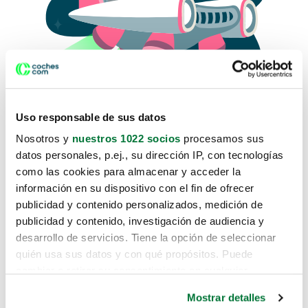
Uso responsable de sus datos
Nosotros y
nuestros 1022 socios
procesamos sus
datos personales, p.ej., su dirección IP, con tecnologías
como las cookies para almacenar y acceder la
Lo sentimos, no sabemos como
información en su dispositivo con el fin de ofrecer
te hemos traido hasta aquí.
publicidad y contenido personalizados, medición de
publicidad y contenido, investigación de audiencia y
desarrollo de servicios. Tiene la opción de seleccionar
Pero puedes encontrar el coche que estás
quién usa sus datos y con qué propósitos. Puede
buscando en alguno de estos enlaces:
cambiar o retirar su consentimiento en cualquier
momento desde la Declaración de cookies o clicando en
Coches nuevos
Mostrar detalles
el Menú de consentimiento.