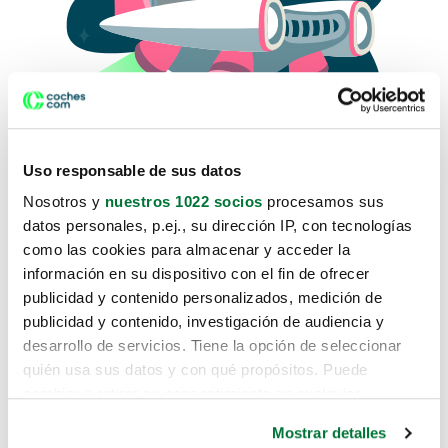
Uso responsable de sus datos
Nosotros y
nuestros 1022 socios
procesamos sus
datos personales, p.ej., su dirección IP, con tecnologías
como las cookies para almacenar y acceder la
Lo sentimos, no sabemos como
información en su dispositivo con el fin de ofrecer
te hemos traido hasta aquí.
publicidad y contenido personalizados, medición de
publicidad y contenido, investigación de audiencia y
desarrollo de servicios. Tiene la opción de seleccionar
Pero puedes encontrar el coche que estás
quién usa sus datos y con qué propósitos. Puede
buscando en alguno de estos enlaces:
cambiar o retirar su consentimiento en cualquier
momento desde la Declaración de cookies o clicando en
Coches nuevos
Mostrar detalles
el Menú de consentimiento.