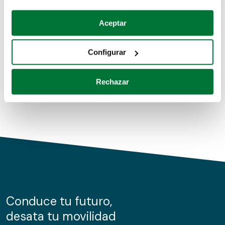
Coches de segunda mano
Si lo permite, también quisiéramos:
Aceptar
Recopilar información sobre su ubicación geográfica
Coches de km0
que puede tener una precisión de varios metros
Configurar
Coches de renting
Identificar su dispositivo analizándolo activamente
para buscar características específicas (huellas
Rechazar
digitales)
Obtenga más información sobre cómo se procesan sus
datos personales y establezca sus preferencias en la
sección de datos
. Puede cambiar o retirar su
consentimiento en cualquier momento en la Declaración
de cookies.
Las cookies de este sitio web se usan para personalizar
el contenido y los anuncios, ofrecer funciones de redes
sociales y analizar el tráfico. Además, compartimos
Conduce tu futuro,
información sobre el uso que haga del sitio web con
desata tu movilidad
nuestros partners de redes sociales, publicidad y análisis