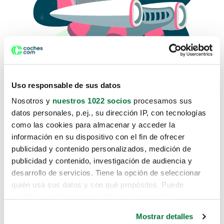
Uso responsable de sus datos
Nosotros y
nuestros 1022 socios
procesamos sus
datos personales, p.ej., su dirección IP, con tecnologías
como las cookies para almacenar y acceder la
Lo sentimos, no sabemos como
información en su dispositivo con el fin de ofrecer
te hemos traido hasta aquí.
publicidad y contenido personalizados, medición de
publicidad y contenido, investigación de audiencia y
desarrollo de servicios. Tiene la opción de seleccionar
Pero puedes encontrar el coche que estás
quién usa sus datos y con qué propósitos. Puede
buscando en alguno de estos enlaces:
cambiar o retirar su consentimiento en cualquier
momento desde la Declaración de cookies o clicando en
Coches nuevos
Mostrar detalles
el Menú de consentimiento.