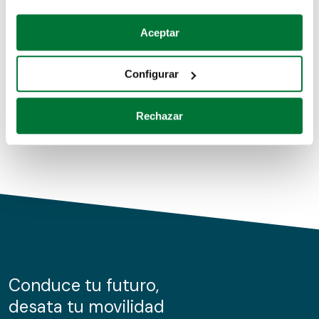
Coches de segunda mano
Si lo permite, también quisiéramos:
Aceptar
Recopilar información sobre su ubicación geográfica
Coches de km0
que puede tener una precisión de varios metros
Configurar
Coches de renting
Identificar su dispositivo analizándolo activamente
para buscar características específicas (huellas
Rechazar
digitales)
Obtenga más información sobre cómo se procesan sus
datos personales y establezca sus preferencias en la
sección de datos
. Puede cambiar o retirar su
consentimiento en cualquier momento en la Declaración
de cookies.
Las cookies de este sitio web se usan para personalizar
el contenido y los anuncios, ofrecer funciones de redes
sociales y analizar el tráfico. Además, compartimos
Conduce tu futuro,
información sobre el uso que haga del sitio web con
desata tu movilidad
nuestros partners de redes sociales, publicidad y análisis