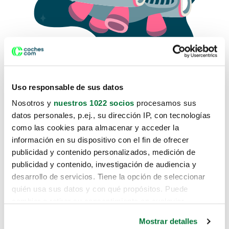
Uso responsable de sus datos
Nosotros y
nuestros 1022 socios
procesamos sus
datos personales, p.ej., su dirección IP, con tecnologías
como las cookies para almacenar y acceder la
Lo sentimos, no sabemos como
información en su dispositivo con el fin de ofrecer
te hemos traido hasta aquí.
publicidad y contenido personalizados, medición de
publicidad y contenido, investigación de audiencia y
desarrollo de servicios. Tiene la opción de seleccionar
Pero puedes encontrar el coche que estás
quién usa sus datos y con qué propósitos. Puede
buscando en alguno de estos enlaces:
cambiar o retirar su consentimiento en cualquier
momento desde la Declaración de cookies o clicando en
Coches nuevos
Mostrar detalles
el Menú de consentimiento.