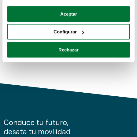
Coches de segunda mano
Si lo permite, también quisiéramos:
Aceptar
Recopilar información sobre su ubicación geográfica
Coches de km0
que puede tener una precisión de varios metros
Configurar
Coches de renting
Identificar su dispositivo analizándolo activamente
para buscar características específicas (huellas
Rechazar
digitales)
Obtenga más información sobre cómo se procesan sus
datos personales y establezca sus preferencias en la
sección de datos
. Puede cambiar o retirar su
consentimiento en cualquier momento en la Declaración
de cookies.
Las cookies de este sitio web se usan para personalizar
el contenido y los anuncios, ofrecer funciones de redes
sociales y analizar el tráfico. Además, compartimos
Conduce tu futuro,
información sobre el uso que haga del sitio web con
desata tu movilidad
nuestros partners de redes sociales, publicidad y análisis