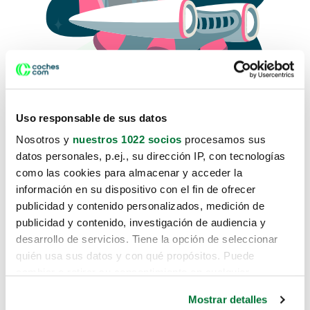
Uso responsable de sus datos
Nosotros y
nuestros 1022 socios
procesamos sus
datos personales, p.ej., su dirección IP, con tecnologías
como las cookies para almacenar y acceder la
Lo sentimos, no sabemos como
información en su dispositivo con el fin de ofrecer
te hemos traido hasta aquí.
publicidad y contenido personalizados, medición de
publicidad y contenido, investigación de audiencia y
desarrollo de servicios. Tiene la opción de seleccionar
Pero puedes encontrar el coche que estás
quién usa sus datos y con qué propósitos. Puede
buscando en alguno de estos enlaces:
cambiar o retirar su consentimiento en cualquier
momento desde la Declaración de cookies o clicando en
Coches nuevos
Mostrar detalles
el Menú de consentimiento.