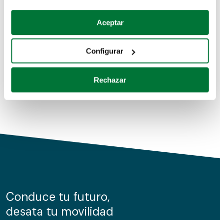
Coches de segunda mano
Si lo permite, también quisiéramos:
Aceptar
Recopilar información sobre su ubicación geográfica
Coches de km0
que puede tener una precisión de varios metros
Configurar
Coches de renting
Identificar su dispositivo analizándolo activamente
para buscar características específicas (huellas
Rechazar
digitales)
Obtenga más información sobre cómo se procesan sus
datos personales y establezca sus preferencias en la
sección de datos
. Puede cambiar o retirar su
consentimiento en cualquier momento en la Declaración
de cookies.
Las cookies de este sitio web se usan para personalizar
el contenido y los anuncios, ofrecer funciones de redes
sociales y analizar el tráfico. Además, compartimos
Conduce tu futuro,
información sobre el uso que haga del sitio web con
desata tu movilidad
nuestros partners de redes sociales, publicidad y análisis