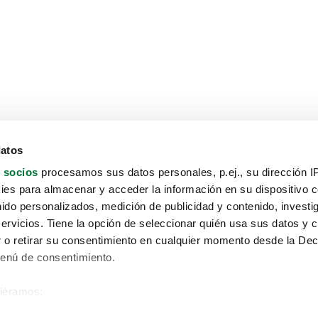
datos
 socios
procesamos sus datos personales, p.ej., su dirección I
es para almacenar y acceder la información en su dispositivo co
nido personalizados, medición de publicidad y contenido, investi
servicios. Tiene la opción de seleccionar quién usa sus datos y 
 o retirar su consentimiento en cualquier momento desde la Dec
Menú de consentimiento.
siéramos:
Aviso protección de datos
 sobre su ubicación geográfica que puede tener una precisión de