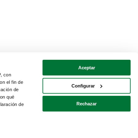
Aceptar
P, con
n el fin de
Configurar
gación de
con qué
Rechazar
laración de
Política de cookies
Contacto
 varios metros