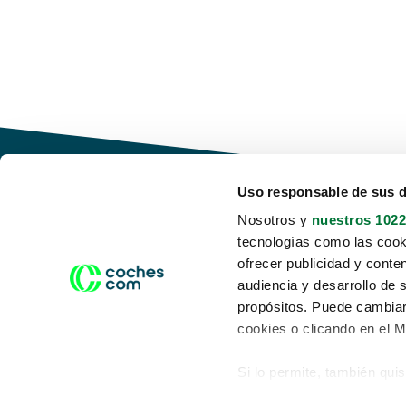
Uso responsable de sus 
Nosotros y
nuestros 1022
tecnologías como las cooki
Conduce tu futuro,
ofrecer publicidad y conte
desata tu movilidad
audiencia y desarrollo de 
propósitos. Puede cambiar
cookies o clicando en el 
Si lo permite, también qui
Acerca de nosotros
Aviso legal
Recopilar información