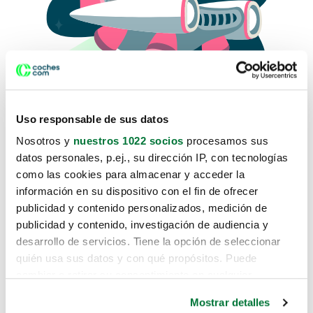
Uso responsable de sus datos
Nosotros y
nuestros 1022 socios
procesamos sus
datos personales, p.ej., su dirección IP, con tecnologías
como las cookies para almacenar y acceder la
Lo sentimos, no sabemos como
información en su dispositivo con el fin de ofrecer
te hemos traido hasta aquí.
publicidad y contenido personalizados, medición de
publicidad y contenido, investigación de audiencia y
desarrollo de servicios. Tiene la opción de seleccionar
Pero puedes encontrar el coche que estás
quién usa sus datos y con qué propósitos. Puede
buscando en alguno de estos enlaces:
cambiar o retirar su consentimiento en cualquier
momento desde la Declaración de cookies o clicando en
Coches nuevos
Mostrar detalles
el Menú de consentimiento.