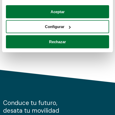
Coches de segunda mano
Si lo permite, también quisiéramos:
Aceptar
Recopilar información sobre su ubicación geográfica
Coches de km0
que puede tener una precisión de varios metros
Configurar
Coches de renting
Identificar su dispositivo analizándolo activamente
para buscar características específicas (huellas
Rechazar
digitales)
Obtenga más información sobre cómo se procesan sus
datos personales y establezca sus preferencias en la
sección de datos
. Puede cambiar o retirar su
consentimiento en cualquier momento en la Declaración
de cookies.
Las cookies de este sitio web se usan para personalizar
el contenido y los anuncios, ofrecer funciones de redes
sociales y analizar el tráfico. Además, compartimos
Conduce tu futuro,
información sobre el uso que haga del sitio web con
desata tu movilidad
nuestros partners de redes sociales, publicidad y análisis