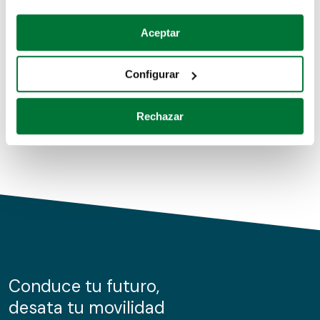
Coches de segunda mano
Si lo permite, también quisiéramos:
Aceptar
Recopilar información sobre su ubicación geográfica
Coches de km0
que puede tener una precisión de varios metros
Configurar
Coches de renting
Identificar su dispositivo analizándolo activamente
para buscar características específicas (huellas
Rechazar
digitales)
Obtenga más información sobre cómo se procesan sus
datos personales y establezca sus preferencias en la
sección de datos
. Puede cambiar o retirar su
consentimiento en cualquier momento en la Declaración
de cookies.
Las cookies de este sitio web se usan para personalizar
el contenido y los anuncios, ofrecer funciones de redes
sociales y analizar el tráfico. Además, compartimos
Conduce tu futuro,
información sobre el uso que haga del sitio web con
desata tu movilidad
nuestros partners de redes sociales, publicidad y análisis