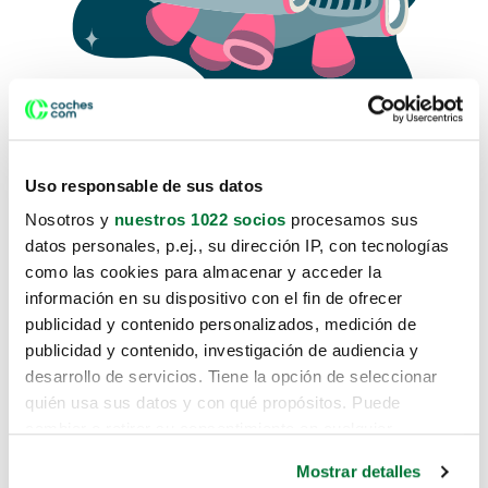
Uso responsable de sus datos
Nosotros y
nuestros 1022 socios
procesamos sus
datos personales, p.ej., su dirección IP, con tecnologías
como las cookies para almacenar y acceder la
Lo sentimos, no sabemos como
información en su dispositivo con el fin de ofrecer
te hemos traido hasta aquí.
publicidad y contenido personalizados, medición de
publicidad y contenido, investigación de audiencia y
desarrollo de servicios. Tiene la opción de seleccionar
Pero puedes encontrar el coche que estás
quién usa sus datos y con qué propósitos. Puede
buscando en alguno de estos enlaces:
cambiar o retirar su consentimiento en cualquier
momento desde la Declaración de cookies o clicando en
Coches nuevos
Mostrar detalles
el Menú de consentimiento.