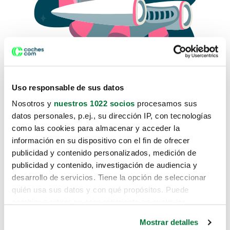
Uso responsable de sus datos
Nosotros y
nuestros 1022 socios
procesamos sus
datos personales, p.ej., su dirección IP, con tecnologías
como las cookies para almacenar y acceder la
Lo sentimos, no sabemos como
información en su dispositivo con el fin de ofrecer
te hemos traido hasta aquí.
publicidad y contenido personalizados, medición de
publicidad y contenido, investigación de audiencia y
desarrollo de servicios. Tiene la opción de seleccionar
Pero puedes encontrar el coche que estás
quién usa sus datos y con qué propósitos. Puede
buscando en alguno de estos enlaces:
cambiar o retirar su consentimiento en cualquier
momento desde la Declaración de cookies o clicando en
Coches nuevos
Mostrar detalles
el Menú de consentimiento.