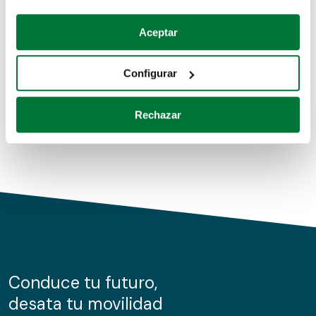
Coches de segunda mano
Si lo permite, también quisiéramos:
Aceptar
Recopilar información sobre su ubicación geográfica
Coches de km0
que puede tener una precisión de varios metros
Configurar
Coches de renting
Identificar su dispositivo analizándolo activamente
para buscar características específicas (huellas
Rechazar
digitales)
Obtenga más información sobre cómo se procesan sus
datos personales y establezca sus preferencias en la
sección de datos
. Puede cambiar o retirar su
consentimiento en cualquier momento en la Declaración
de cookies.
Las cookies de este sitio web se usan para personalizar
el contenido y los anuncios, ofrecer funciones de redes
sociales y analizar el tráfico. Además, compartimos
Conduce tu futuro,
información sobre el uso que haga del sitio web con
desata tu movilidad
nuestros partners de redes sociales, publicidad y análisis