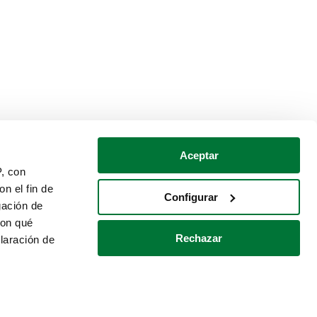
Aceptar
P, con
n el fin de
Configurar
gación de
con qué
Rechazar
laración de
Política de cookies
Contacto
 varios metros