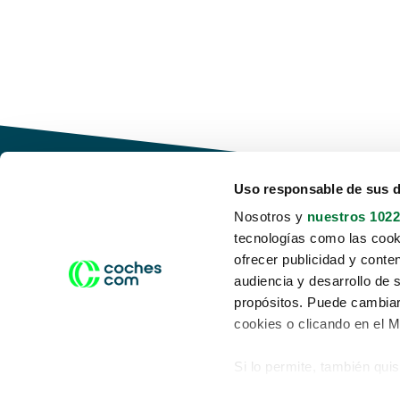
Uso responsable de sus 
Nosotros y
nuestros 1022
tecnologías como las cooki
Conduce tu futuro,
ofrecer publicidad y conte
desata tu movilidad
audiencia y desarrollo de 
propósitos. Puede cambiar
cookies o clicando en el 
Si lo permite, también qui
Acerca de nosotros
Aviso legal
Recopilar información