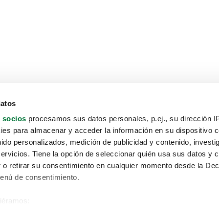
datos
 socios
procesamos sus datos personales, p.ej., su dirección I
es para almacenar y acceder la información en su dispositivo co
nido personalizados, medición de publicidad y contenido, investi
servicios. Tiene la opción de seleccionar quién usa sus datos y 
 o retirar su consentimiento en cualquier momento desde la Dec
Menú de consentimiento.
siéramos:
Aviso protección de datos
 sobre su ubicación geográfica que puede tener una precisión de