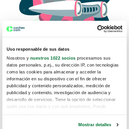
Uso responsable de sus datos
Nosotros y
nuestros 1022 socios
procesamos sus
datos personales, p.ej., su dirección IP, con tecnologías
como las cookies para almacenar y acceder la
Lo sentimos, no sabemos como
información en su dispositivo con el fin de ofrecer
te hemos traido hasta aquí.
publicidad y contenido personalizados, medición de
publicidad y contenido, investigación de audiencia y
desarrollo de servicios. Tiene la opción de seleccionar
Pero puedes encontrar el coche que estás
quién usa sus datos y con qué propósitos. Puede
buscando en alguno de estos enlaces:
cambiar o retirar su consentimiento en cualquier
momento desde la Declaración de cookies o clicando en
Coches nuevos
Mostrar detalles
el Menú de consentimiento.