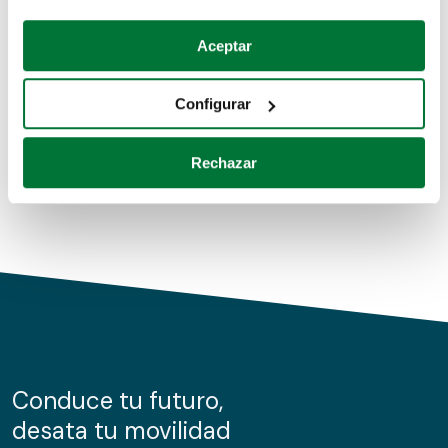
Coches de segunda mano
Si lo permite, también quisiéramos:
Aceptar
Recopilar información sobre su ubicación geográfica
Coches de km0
que puede tener una precisión de varios metros
Configurar
Coches de renting
Identificar su dispositivo analizándolo activamente
para buscar características específicas (huellas
Rechazar
digitales)
Obtenga más información sobre cómo se procesan sus
datos personales y establezca sus preferencias en la
sección de datos
. Puede cambiar o retirar su
consentimiento en cualquier momento en la Declaración
de cookies.
Las cookies de este sitio web se usan para personalizar
el contenido y los anuncios, ofrecer funciones de redes
sociales y analizar el tráfico. Además, compartimos
Conduce tu futuro,
información sobre el uso que haga del sitio web con
desata tu movilidad
nuestros partners de redes sociales, publicidad y análisis