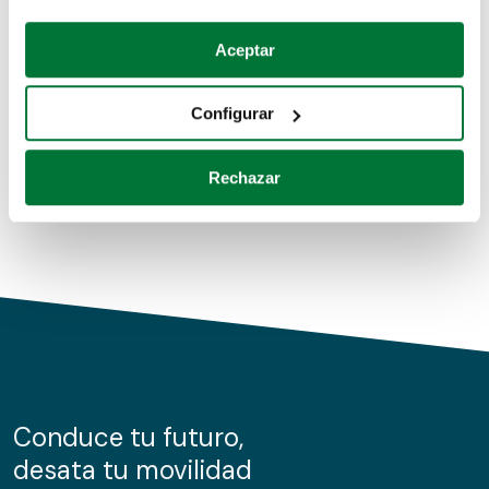
Coches de segunda mano
Si lo permite, también quisiéramos:
Aceptar
Recopilar información sobre su ubicación geográfica
Coches de km0
que puede tener una precisión de varios metros
Configurar
Coches de renting
Identificar su dispositivo analizándolo activamente
para buscar características específicas (huellas
Rechazar
digitales)
Obtenga más información sobre cómo se procesan sus
datos personales y establezca sus preferencias en la
sección de datos
. Puede cambiar o retirar su
consentimiento en cualquier momento en la Declaración
de cookies.
Las cookies de este sitio web se usan para personalizar
el contenido y los anuncios, ofrecer funciones de redes
sociales y analizar el tráfico. Además, compartimos
Conduce tu futuro,
información sobre el uso que haga del sitio web con
desata tu movilidad
nuestros partners de redes sociales, publicidad y análisis