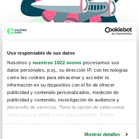
Uso responsable de sus datos
Nosotros y
nuestros 1022 socios
procesamos sus
datos personales, p.ej., su dirección IP, con tecnologías
como las cookies para almacenar y acceder la
Lo sentimos, no sabemos como
información en su dispositivo con el fin de ofrecer
te hemos traido hasta aquí.
publicidad y contenido personalizados, medición de
publicidad y contenido, investigación de audiencia y
desarrollo de servicios. Tiene la opción de seleccionar
Pero puedes encontrar el coche que estás
quién usa sus datos y con qué propósitos. Puede
buscando en alguno de estos enlaces:
cambiar o retirar su consentimiento en cualquier
momento desde la Declaración de cookies o clicando en
Coches nuevos
Mostrar detalles
el Menú de consentimiento.