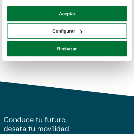
Coches de segunda mano
Si lo permite, también quisiéramos:
Aceptar
Recopilar información sobre su ubicación geográfica
Coches de km0
que puede tener una precisión de varios metros
Configurar
Coches de renting
Identificar su dispositivo analizándolo activamente
para buscar características específicas (huellas
Rechazar
digitales)
Obtenga más información sobre cómo se procesan sus
datos personales y establezca sus preferencias en la
sección de datos
. Puede cambiar o retirar su
consentimiento en cualquier momento en la Declaración
de cookies.
Las cookies de este sitio web se usan para personalizar
el contenido y los anuncios, ofrecer funciones de redes
sociales y analizar el tráfico. Además, compartimos
Conduce tu futuro,
información sobre el uso que haga del sitio web con
desata tu movilidad
nuestros partners de redes sociales, publicidad y análisis