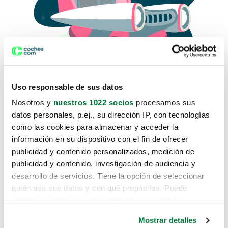
Uso responsable de sus datos
Nosotros y
nuestros 1022 socios
procesamos sus
datos personales, p.ej., su dirección IP, con tecnologías
como las cookies para almacenar y acceder la
Lo sentimos, no sabemos como
información en su dispositivo con el fin de ofrecer
te hemos traido hasta aquí.
publicidad y contenido personalizados, medición de
publicidad y contenido, investigación de audiencia y
desarrollo de servicios. Tiene la opción de seleccionar
Pero puedes encontrar el coche que estás
quién usa sus datos y con qué propósitos. Puede
buscando en alguno de estos enlaces:
cambiar o retirar su consentimiento en cualquier
momento desde la Declaración de cookies o clicando en
Coches nuevos
Mostrar detalles
el Menú de consentimiento.