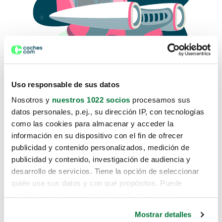
Uso responsable de sus datos
Nosotros y
nuestros 1022 socios
procesamos sus
datos personales, p.ej., su dirección IP, con tecnologías
como las cookies para almacenar y acceder la
Lo sentimos, no sabemos como
información en su dispositivo con el fin de ofrecer
te hemos traido hasta aquí.
publicidad y contenido personalizados, medición de
publicidad y contenido, investigación de audiencia y
desarrollo de servicios. Tiene la opción de seleccionar
Pero puedes encontrar el coche que estás
quién usa sus datos y con qué propósitos. Puede
buscando en alguno de estos enlaces:
cambiar o retirar su consentimiento en cualquier
momento desde la Declaración de cookies o clicando en
Coches nuevos
Mostrar detalles
el Menú de consentimiento.