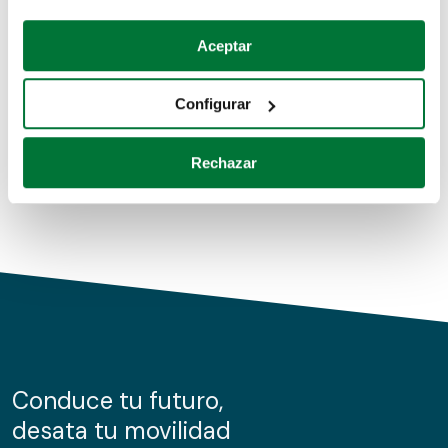
Coches de segunda mano
Si lo permite, también quisiéramos:
Aceptar
Recopilar información sobre su ubicación geográfica
Coches de km0
que puede tener una precisión de varios metros
Configurar
Coches de renting
Identificar su dispositivo analizándolo activamente
para buscar características específicas (huellas
Rechazar
digitales)
Obtenga más información sobre cómo se procesan sus
datos personales y establezca sus preferencias en la
sección de datos
. Puede cambiar o retirar su
consentimiento en cualquier momento en la Declaración
de cookies.
Las cookies de este sitio web se usan para personalizar
el contenido y los anuncios, ofrecer funciones de redes
sociales y analizar el tráfico. Además, compartimos
Conduce tu futuro,
información sobre el uso que haga del sitio web con
desata tu movilidad
nuestros partners de redes sociales, publicidad y análisis