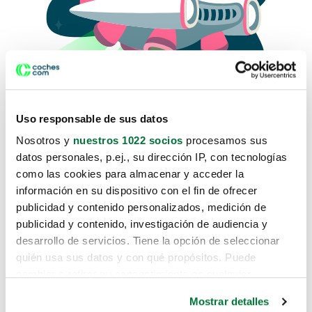
Uso responsable de sus datos
Nosotros y
nuestros 1022 socios
procesamos sus
datos personales, p.ej., su dirección IP, con tecnologías
como las cookies para almacenar y acceder la
Lo sentimos, no sabemos como
información en su dispositivo con el fin de ofrecer
te hemos traido hasta aquí.
publicidad y contenido personalizados, medición de
publicidad y contenido, investigación de audiencia y
desarrollo de servicios. Tiene la opción de seleccionar
Pero puedes encontrar el coche que estás
quién usa sus datos y con qué propósitos. Puede
buscando en alguno de estos enlaces:
cambiar o retirar su consentimiento en cualquier
momento desde la Declaración de cookies o clicando en
Coches nuevos
Mostrar detalles
el Menú de consentimiento.