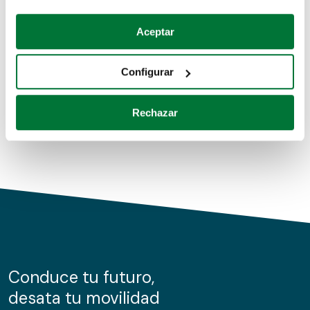
Coches de segunda mano
Si lo permite, también quisiéramos:
Aceptar
Recopilar información sobre su ubicación geográfica
Coches de km0
que puede tener una precisión de varios metros
Configurar
Coches de renting
Identificar su dispositivo analizándolo activamente
para buscar características específicas (huellas
Rechazar
digitales)
Obtenga más información sobre cómo se procesan sus
datos personales y establezca sus preferencias en la
sección de datos
. Puede cambiar o retirar su
consentimiento en cualquier momento en la Declaración
de cookies.
Las cookies de este sitio web se usan para personalizar
el contenido y los anuncios, ofrecer funciones de redes
sociales y analizar el tráfico. Además, compartimos
Conduce tu futuro,
información sobre el uso que haga del sitio web con
desata tu movilidad
nuestros partners de redes sociales, publicidad y análisis