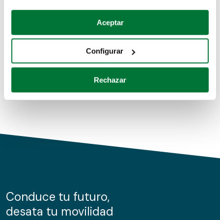
Coches de segunda mano
Si lo permite, también quisiéramos:
Aceptar
Recopilar información sobre su ubicación geográfica
Coches de km0
que puede tener una precisión de varios metros
Configurar
Coches de renting
Identificar su dispositivo analizándolo activamente
para buscar características específicas (huellas
Rechazar
digitales)
Obtenga más información sobre cómo se procesan sus
datos personales y establezca sus preferencias en la
sección de datos
. Puede cambiar o retirar su
consentimiento en cualquier momento en la Declaración
de cookies.
Las cookies de este sitio web se usan para personalizar
el contenido y los anuncios, ofrecer funciones de redes
sociales y analizar el tráfico. Además, compartimos
Conduce tu futuro,
información sobre el uso que haga del sitio web con
desata tu movilidad
nuestros partners de redes sociales, publicidad y análisis