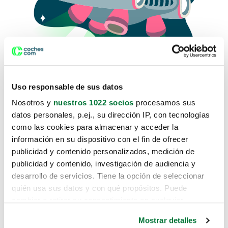
Uso responsable de sus datos
Nosotros y
nuestros 1022 socios
procesamos sus
datos personales, p.ej., su dirección IP, con tecnologías
como las cookies para almacenar y acceder la
Lo sentimos, no sabemos como
información en su dispositivo con el fin de ofrecer
te hemos traido hasta aquí.
publicidad y contenido personalizados, medición de
publicidad y contenido, investigación de audiencia y
desarrollo de servicios. Tiene la opción de seleccionar
Pero puedes encontrar el coche que estás
quién usa sus datos y con qué propósitos. Puede
buscando en alguno de estos enlaces:
cambiar o retirar su consentimiento en cualquier
momento desde la Declaración de cookies o clicando en
Coches nuevos
Mostrar detalles
el Menú de consentimiento.