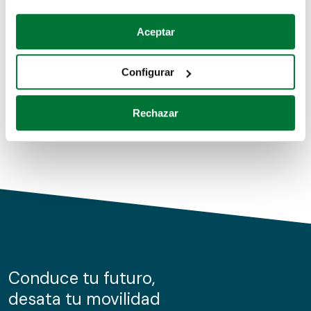
Coches de segunda mano
Si lo permite, también quisiéramos:
Aceptar
Recopilar información sobre su ubicación geográfica
Coches de km0
que puede tener una precisión de varios metros
Configurar
Coches de renting
Identificar su dispositivo analizándolo activamente
para buscar características específicas (huellas
Rechazar
digitales)
Obtenga más información sobre cómo se procesan sus
datos personales y establezca sus preferencias en la
sección de datos
. Puede cambiar o retirar su
consentimiento en cualquier momento en la Declaración
de cookies.
Las cookies de este sitio web se usan para personalizar
el contenido y los anuncios, ofrecer funciones de redes
sociales y analizar el tráfico. Además, compartimos
Conduce tu futuro,
información sobre el uso que haga del sitio web con
desata tu movilidad
nuestros partners de redes sociales, publicidad y análisis