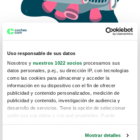
Uso responsable de sus datos
Nosotros y
nuestros 1022 socios
procesamos sus
datos personales, p.ej., su dirección IP, con tecnologías
como las cookies para almacenar y acceder la
Lo sentimos, no sabemos como
información en su dispositivo con el fin de ofrecer
te hemos traido hasta aquí.
publicidad y contenido personalizados, medición de
publicidad y contenido, investigación de audiencia y
desarrollo de servicios. Tiene la opción de seleccionar
Pero puedes encontrar el coche que estás
quién usa sus datos y con qué propósitos. Puede
buscando en alguno de estos enlaces:
cambiar o retirar su consentimiento en cualquier
momento desde la Declaración de cookies o clicando en
Coches nuevos
Mostrar detalles
el Menú de consentimiento.