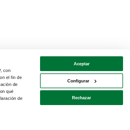
Aceptar
P, con
n el fin de
Configurar
gación de
con qué
Rechazar
laración de
Política de cookies
Contacto
 varios metros