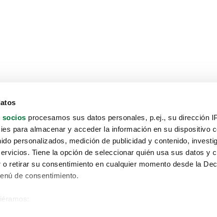
datos
 socios
procesamos sus datos personales, p.ej., su dirección I
es para almacenar y acceder la información en su dispositivo co
nido personalizados, medición de publicidad y contenido, investi
servicios. Tiene la opción de seleccionar quién usa sus datos y 
 o retirar su consentimiento en cualquier momento desde la Dec
Menú de consentimiento.
siéramos:
Aviso protección de datos
 sobre su ubicación geográfica que puede tener una precisión de