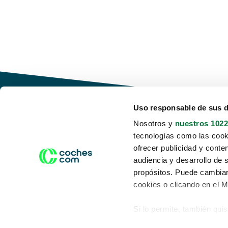
Uso responsable de sus 
Nosotros y
nuestros 1022
tecnologías como las cooki
Conduce tu futuro,
ofrecer publicidad y conte
desata tu movilidad
audiencia y desarrollo de 
propósitos. Puede cambiar
cookies o clicando en el 
Si lo permite, también qui
Acerca de nosotros
Aviso legal
Recopilar información