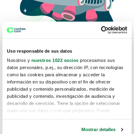
Uso responsable de sus datos
Nosotros y
nuestros 1022 socios
procesamos sus
datos personales, p.ej., su dirección IP, con tecnologías
como las cookies para almacenar y acceder la
Lo sentimos, no sabemos como
información en su dispositivo con el fin de ofrecer
te hemos traido hasta aquí.
publicidad y contenido personalizados, medición de
publicidad y contenido, investigación de audiencia y
desarrollo de servicios. Tiene la opción de seleccionar
Pero puedes encontrar el coche que estás
quién usa sus datos y con qué propósitos. Puede
buscando en alguno de estos enlaces:
cambiar o retirar su consentimiento en cualquier
momento desde la Declaración de cookies o clicando en
Coches nuevos
Mostrar detalles
el Menú de consentimiento.