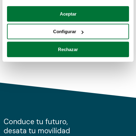
Coches de segunda mano
Si lo permite, también quisiéramos:
Aceptar
Recopilar información sobre su ubicación geográfica
Coches de km0
que puede tener una precisión de varios metros
Configurar
Coches de renting
Identificar su dispositivo analizándolo activamente
para buscar características específicas (huellas
Rechazar
digitales)
Obtenga más información sobre cómo se procesan sus
datos personales y establezca sus preferencias en la
sección de datos
. Puede cambiar o retirar su
consentimiento en cualquier momento en la Declaración
de cookies.
Las cookies de este sitio web se usan para personalizar
el contenido y los anuncios, ofrecer funciones de redes
sociales y analizar el tráfico. Además, compartimos
Conduce tu futuro,
información sobre el uso que haga del sitio web con
desata tu movilidad
nuestros partners de redes sociales, publicidad y análisis