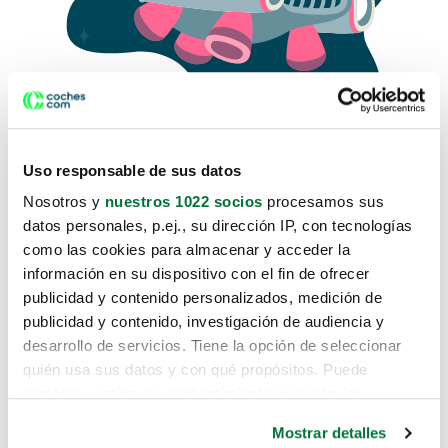
Uso responsable de sus datos
Nosotros y
nuestros 1022 socios
procesamos sus
datos personales, p.ej., su dirección IP, con tecnologías
como las cookies para almacenar y acceder la
Lo sentimos, no sabemos como
información en su dispositivo con el fin de ofrecer
te hemos traido hasta aquí.
publicidad y contenido personalizados, medición de
publicidad y contenido, investigación de audiencia y
desarrollo de servicios. Tiene la opción de seleccionar
Pero puedes encontrar el coche que estás
quién usa sus datos y con qué propósitos. Puede
buscando en alguno de estos enlaces:
cambiar o retirar su consentimiento en cualquier
momento desde la Declaración de cookies o clicando en
Coches nuevos
Mostrar detalles
el Menú de consentimiento.