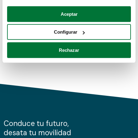
Coches de segunda mano
Si lo permite, también quisiéramos:
Aceptar
Recopilar información sobre su ubicación geográfica
Coches de km0
que puede tener una precisión de varios metros
Configurar
Coches de renting
Identificar su dispositivo analizándolo activamente
para buscar características específicas (huellas
Rechazar
digitales)
Obtenga más información sobre cómo se procesan sus
datos personales y establezca sus preferencias en la
sección de datos
. Puede cambiar o retirar su
consentimiento en cualquier momento en la Declaración
de cookies.
Las cookies de este sitio web se usan para personalizar
el contenido y los anuncios, ofrecer funciones de redes
sociales y analizar el tráfico. Además, compartimos
Conduce tu futuro,
información sobre el uso que haga del sitio web con
desata tu movilidad
nuestros partners de redes sociales, publicidad y análisis