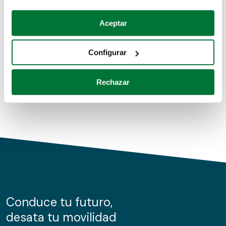
Coches de segunda mano
Si lo permite, también quisiéramos:
Aceptar
Recopilar información sobre su ubicación geográfica
Coches de km0
que puede tener una precisión de varios metros
Configurar
Coches de renting
Identificar su dispositivo analizándolo activamente
para buscar características específicas (huellas
Rechazar
digitales)
Obtenga más información sobre cómo se procesan sus
datos personales y establezca sus preferencias en la
sección de datos
. Puede cambiar o retirar su
consentimiento en cualquier momento en la Declaración
de cookies.
Las cookies de este sitio web se usan para personalizar
el contenido y los anuncios, ofrecer funciones de redes
sociales y analizar el tráfico. Además, compartimos
Conduce tu futuro,
información sobre el uso que haga del sitio web con
desata tu movilidad
nuestros partners de redes sociales, publicidad y análisis