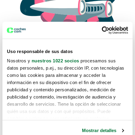
Uso responsable de sus datos
Nosotros y
nuestros 1022 socios
procesamos sus
datos personales, p.ej., su dirección IP, con tecnologías
como las cookies para almacenar y acceder la
Lo sentimos, no sabemos como
información en su dispositivo con el fin de ofrecer
te hemos traido hasta aquí.
publicidad y contenido personalizados, medición de
publicidad y contenido, investigación de audiencia y
desarrollo de servicios. Tiene la opción de seleccionar
Pero puedes encontrar el coche que estás
quién usa sus datos y con qué propósitos. Puede
buscando en alguno de estos enlaces:
cambiar o retirar su consentimiento en cualquier
momento desde la Declaración de cookies o clicando en
Coches nuevos
Mostrar detalles
el Menú de consentimiento.