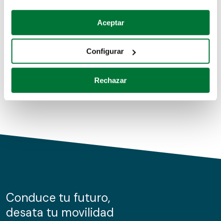
Coches de segunda mano
Si lo permite, también quisiéramos:
Aceptar
Recopilar información sobre su ubicación geográfica
Coches de km0
que puede tener una precisión de varios metros
Configurar
Coches de renting
Identificar su dispositivo analizándolo activamente
para buscar características específicas (huellas
Rechazar
digitales)
Obtenga más información sobre cómo se procesan sus
datos personales y establezca sus preferencias en la
sección de datos
. Puede cambiar o retirar su
consentimiento en cualquier momento en la Declaración
de cookies.
Las cookies de este sitio web se usan para personalizar
el contenido y los anuncios, ofrecer funciones de redes
sociales y analizar el tráfico. Además, compartimos
Conduce tu futuro,
información sobre el uso que haga del sitio web con
desata tu movilidad
nuestros partners de redes sociales, publicidad y análisis