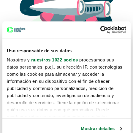
Uso responsable de sus datos
Nosotros y
nuestros 1022 socios
procesamos sus
datos personales, p.ej., su dirección IP, con tecnologías
como las cookies para almacenar y acceder la
Lo sentimos, no sabemos como
información en su dispositivo con el fin de ofrecer
te hemos traido hasta aquí.
publicidad y contenido personalizados, medición de
publicidad y contenido, investigación de audiencia y
desarrollo de servicios. Tiene la opción de seleccionar
Pero puedes encontrar el coche que estás
quién usa sus datos y con qué propósitos. Puede
buscando en alguno de estos enlaces:
cambiar o retirar su consentimiento en cualquier
momento desde la Declaración de cookies o clicando en
Coches nuevos
Mostrar detalles
el Menú de consentimiento.